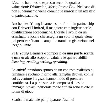
L’esame ha un esito espresso secondo quattro
valutazioni:
Distinction
,
Merit
,
Pass
e
Fail
. Nel caso di
non superamento viene comunque rilasciato un attestato
di partecipazione.
Anche i test Young Learners sono forniti in partnership
con
Edexcel Limited
, il maggiore ente inglese per le
qualificazioni accademiche. L’orale è svolto da un
esaminatore locale che assegna un voto, il quale viene
poi però verificato a campione tramite registrazione nel
Regno Unito.
PTE Young Learners è composto da
una parte scritta
e una orale
allo scopo di valutare le quattro abilità:
listening, reading, writing, speaking
.
Le attività prendono spunto da un contesto realistico e
familiare e ruotano intorno alla famiglia Brown, con le
cui avventure i ragazzi hanno modo di prendere
confidenza. La parte scritta è composta da testi e
immagini vivaci, nell’orale molte attività sono svolte in
forma di gioco.
Scarica il materiale per preparare l’esame!