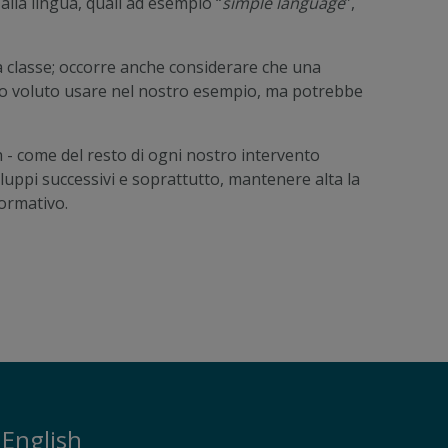
alla lingua, quali ad esempio “
simple language
”,
a classe; occorre anche considerare che una
iamo voluto usare nel nostro esempio, ma potrebbe
 - come del resto di ogni nostro intervento
uppi successivi e soprattutto, mantenere alta la
ormativo.
 English