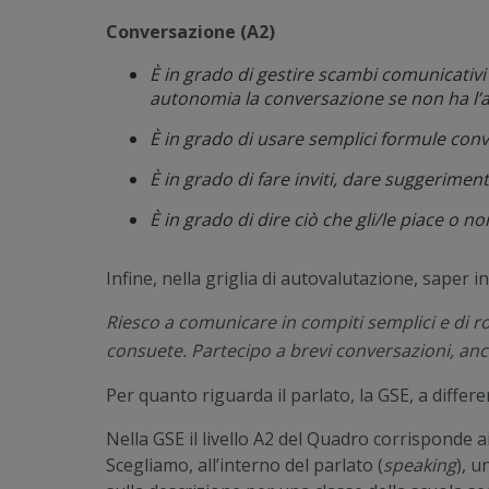
Conversazione (A2)
È in grado di gestire scambi comunicativ
autonomia la conversazione se non ha l’ai
È in grado di usare semplici formule conv
È in grado di fare inviti, dare suggerime
È in grado di dire ciò che gli/le piace o no
Infine, nella griglia di autovalutazione, saper 
Riesco a comunicare in compiti semplici e di r
consuete. Partecipo a brevi conversazioni, anc
Per quanto riguarda il parlato, la GSE, a diffe
Nella GSE il livello A2 del Quadro corrisponde ai 
Scegliamo, all’interno del parlato (
speaking
), u