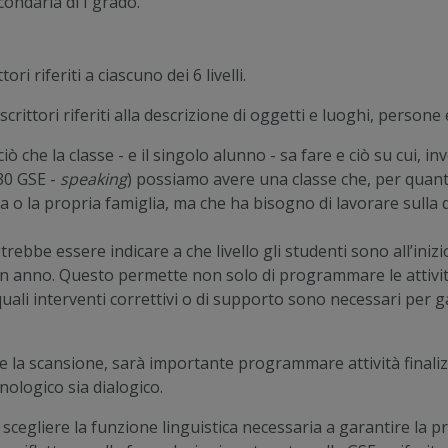
condaria di I grado.
ri riferiti a ciascuno dei 6 livelli.
crittori riferiti alla descrizione di oggetti e luoghi, persone e
ciò che la classe - e il singolo alunno - sa fare e ciò su cui, 
 30 GSE -
speaking
) possiamo avere una classe che, per quanto
 o la propria famiglia, ma che ha bisogno di lavorare sulla 
rebbe essere indicare a che livello gli studenti sono all’iniz
scun anno. Questo permette non solo di programmare le attivi
ali interventi correttivi o di supporto sono necessari per ga
se e la scansione, sarà importante programmare attività finaliz
nologico sia dialogico.
, scegliere la funzione linguistica necessaria a garantire la p