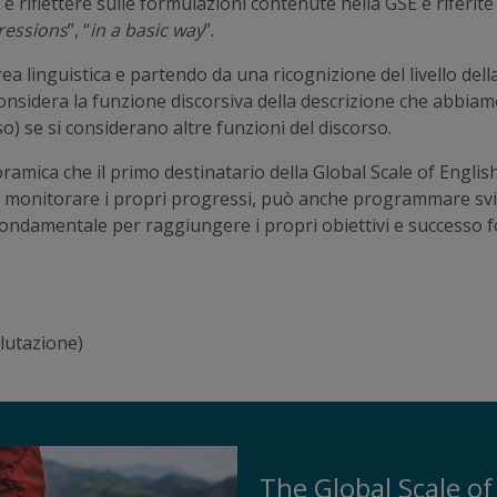
 riflettere sulle formulazioni contenute nella GSE e riferite 
pressions
”, “
in a basic way
”.
 linguistica e partendo da una ricognizione del livello dell
 considera la funzione discorsiva della descrizione che abb
sso) se si considerano altre funzioni del discorso.
mica che il primo destinatario della Global Scale of English
l monitorare i propri progressi, può anche programmare svil
ondamentale per raggiungere i propri obiettivi e successo f
alutazione)
The Global Scale of