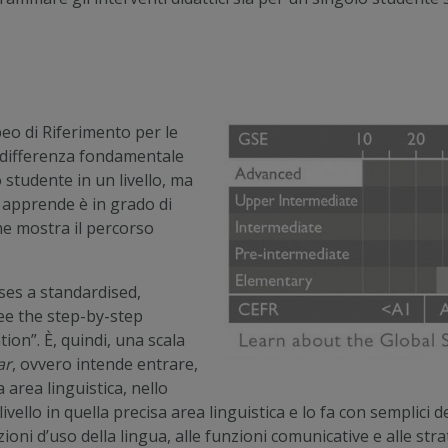
eo di Riferimento per le
 differenza fondamentale
 studente in un livello, ma
hi apprende è in grado di
he mostra il percorso
uses a standardised,
see the step-by-step
on”. È, quindi, una scala
ar
, ovvero intende entrare,
a area linguistica, nello
 livello in quella precisa area linguistica e lo fa con semplic
uazioni d’uso della lingua, alle funzioni comunicative e alle stra