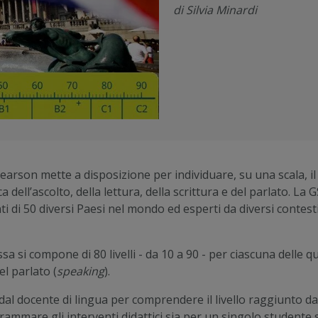
di Silvia Minardi
earson mette a disposizione per individuare, su una scala, i
ca dell’ascolto, della lettura, della scrittura e del parlato. 
i di 50 diversi Paesi nel mondo ed esperti da diversi contest
Essa si compone di 80 livelli - da 10 a 90 - per ciascuna delle q
del parlato (
speaking
).
al docente di lingua per comprendere il livello raggiunto da 
grammare gli interventi didattici sia per un singolo studente si