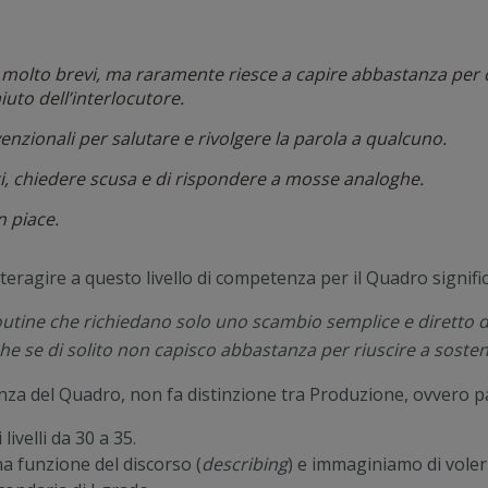
i molto brevi, ma raramente riesce a capire abbastanza per 
uto dell’interlocutore.
enzionali per salutare e rivolgere la parola a qualcuno.
nti, chiedere scusa e di rispondere a mosse analoghe.
n piace.
interagire a questo livello di competenza per il Quadro signifi
outine che richiedano solo uno scambio semplice e diretto d
he se di solito non capisco abbastanza per riuscire a soste
renza del Quadro, non fa distinzione tra Produzione, ovvero 
livelli da 30 a 35.
na funzione del discorso (
describing
) e immaginiamo di voler