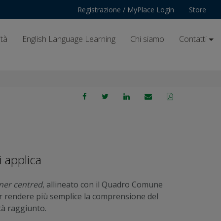
Registrazione / MyPlace Login
Store
ità
English Language Learning
Chi siamo
Contatti
 applica
ner centred
, allineato con il Quadro Comune
r rendere più semplice la comprensione del
ità raggiunto.