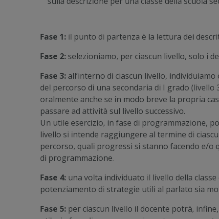
sulla descrizione per una classe della scuola se
Fase 1:
il punto di partenza è la lettura dei descritto
Fase 2:
selezioniamo, per ciascun livello, solo i des
Fase 3:
all’interno di ciascun livello, individuiamo 
del percorso di una secondaria di I grado (livello
oralmente anche se in modo breve la propria casa
passare ad attività sul livello successivo.
Un utile esercizio, in fase di programmazione, pot
livello si intende raggiungere al termine di cia
percorso, quali progressi si stanno facendo e/o qu
di programmazione.
Fase 4:
una volta individuato il livello della clas
potenziamento di strategie utili al parlato sia mo
Fase 5:
per ciascun livello il docente potrà, infine