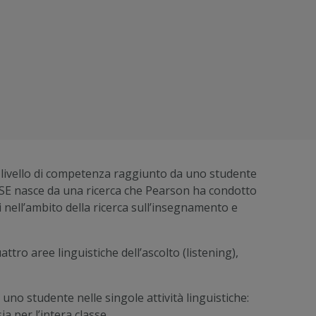
l livello di competenza raggiunto da uno studente
La GSE nasce da una ricerca che Pearson ha condotto
i nell’ambito della ricerca sull’insegnamento e
uattro aree linguistiche dell’ascolto (listening),
uno studente nelle singole attività linguistiche:
a per l’intera classe.