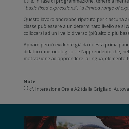
utile, in fase di programmazione, tenere a mente e
“
basic fixed expressions
”, “
a limited range of ex
Questo lavoro andrebbe ripetuto per ciascuna area
classe può essere a un determinato livello se si
collocarsi ad un livello diverso (più alto o più ba
Appare perciò evidente già da questa prima panora
didattico-metodologico - è l’apprendente che, ne
motivazione ad apprendere la lingua, elemento f
Note
[1]
cf. Interazione Orale A2 (dalla Griglia di Autov