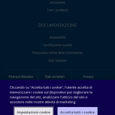
Attivazione
Tutti i problemi
DOCUMENTAZIONE
Accessibilità
Certificazione qualità
Risoluzione online delle controversie
Dati Societari
Pearson Benelux
Dati societari
Privacy
BV, Sede
Secondaria Italiana
Cliccando su “Accetta tutti i cookie”, l'utente accetta di
Cookie policy
© 2026, tutti i diritti
memorizzare i cookie sul dispositivo per migliorare la
riservati. P.I.
navigazione del sito, analizzare l'utilizzo del sito e
13126210965
assistere nelle nostre attività di marketing.
Impostazioni cookie
Accetta tutti i cookie