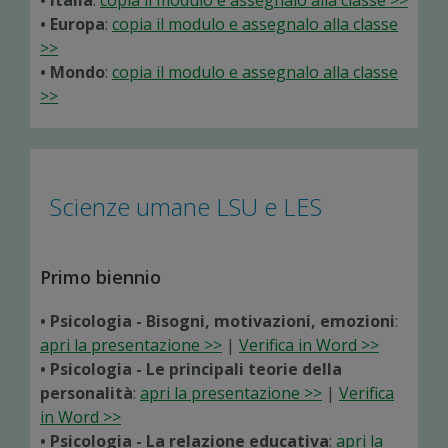
• Italia
:
copia il modulo e assegnalo alla classe >>
• Europa
:
copia il modulo e assegnalo alla classe
>>
• Mondo
:
copia il modulo e assegnalo alla classe
>>
Scienze umane LSU e LES
Primo biennio
• Psicologia - Bisogni, motivazioni, emozioni
:
apri la presentazione >>
|
Verifica in Word >>
• Psicologia - Le principali teorie della
personalità
:
apri la presentazione >>
|
Verifica
in Word >>
• Psicologia - La relazione educativa
:
apri la