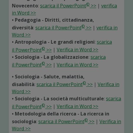
©
Novecento
:
scarica il PowerPoint
>>
|
verifica
in Word >>
• Pedagogia - Diritti, cittadinanza,
©
diversità
:
scarica il PowerPoint
>>
|
verifica in
Word >>
• Antropologia - Le grandi religioni
:
scarica
©
il PowerPoint
>>
|
Verifica in Word >>
• Sociologia - La globalizzazione
:
scarica
©
il PowerPoint
>>
|
Verifica in Word >>
• Sociologia - Salute, malattia,
©
disabilità
:
scarica il PowerPoint
>>
|
Verifica in
Word >>
• Sociologia - La società multiculturale
:
scarica
©
il PowerPoint
>>
|
Verifica in Word >>
• Metodologia della ricerca - La ricerca in
©
sociologia
:
scarica il PowerPoint
>>
|
Verifica in
Word >>