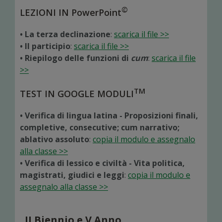
©
LEZIONI IN PowerPoint
• La terza declinazione
:
scarica il file >>
• Il participio
:
scarica il file >>
• Riepilogo delle funzioni di
cum
:
scarica il file
>>
TM
TEST IN GOOGLE MODULI
• Verifica di lingua latina - Proposizioni finali,
completive, consecutive; cum narrativo;
ablativo assoluto
:
copia il modulo e assegnalo
alla classe >>
• Verifica di lessico e civiltà - Vita politica,
magistrati, giudici e leggi
:
copia il modulo e
assegnalo alla classe >>
II Biennio e V Anno