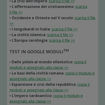
• La crisi dell’impero
:
scarica il file >>
• L’affermazione del cristianesimo
:
scarica
il file >>
• Occidente e Oriente nel V secolo
:
scarica il file
>>
• I longobardi in Italia
:
scarica il file >>
• La civiltà islamica
:
scarica il file >>
• L’Europa carolingia
:
scarica il file >>
TM
TEST IN GOOGLE MODULI
• Dalle
pòleis
al mondo ellenistico
:
copia il
modulo e assegnalo alla classe >>
• Le basi della civiltà romana
:
copia il modulo e
assegnalo alla classe >>
• Espansione e crisi della repubblica
:
copia il
modulo e assegnalo alla classe >>
• L’impero tardoantico
:
copia il modulo e
assegnalo alla classe >>