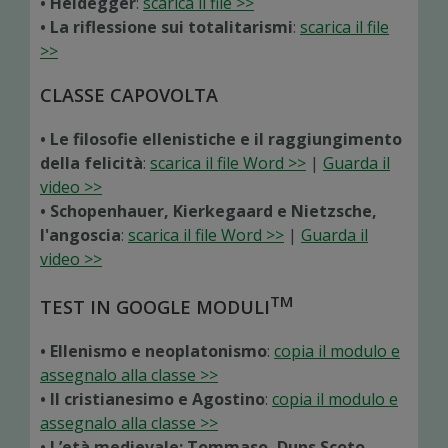
• Heidegger
:
scarica il file >>
• La riflessione sui totalitarismi
:
scarica il file
>>
CLASSE CAPOVOLTA
• Le filosofie ellenistiche e il raggiungimento
della felicità
:
scarica il file Word >>
|
Guarda il
video >>
• Schopenhauer, Kierkegaard e Nietzsche,
l'angoscia
:
scarica il file Word >>
|
Guarda il
video >>
TM
TEST IN GOOGLE MODULI
• Ellenismo e neoplatonismo
:
copia il modulo e
assegnalo alla classe >>
• Il cristianesimo e Agostino
:
copia il modulo e
assegnalo alla classe >>
• L’età medievale: Tommaso, Duns Scoto,