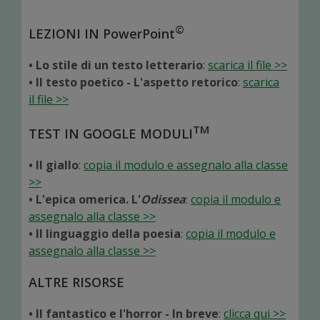
©
LEZIONI IN PowerPoint
• Lo stile di un testo letterario
:
scarica il file >>
• Il testo poetico - L'aspetto retorico
:
scarica
il file >>
TM
TEST IN GOOGLE MODULI
• Il giallo
:
copia il modulo e assegnalo alla classe
>>
• L'epica omerica. L'
Odissea
:
copia il modulo e
assegnalo alla classe >>
• Il linguaggio della poesia
:
copia il modulo e
assegnalo alla classe >>
ALTRE RISORSE
• Il fantastico e l'horror - In breve
:
clicca qui >>