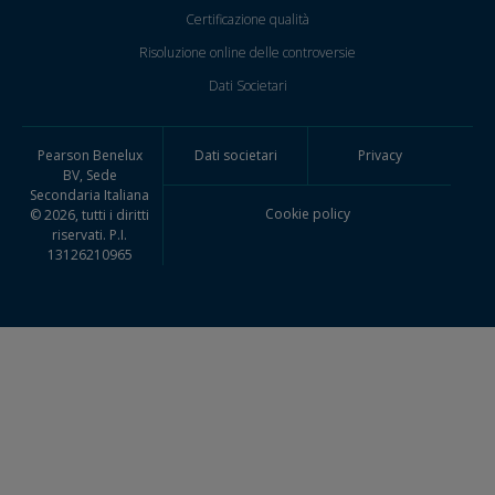
Certificazione qualità
Risoluzione online delle controversie
Dati Societari
Pearson Benelux
Dati societari
Privacy
BV, Sede
Secondaria Italiana
Cookie policy
© 2026, tutti i diritti
riservati. P.I.
13126210965