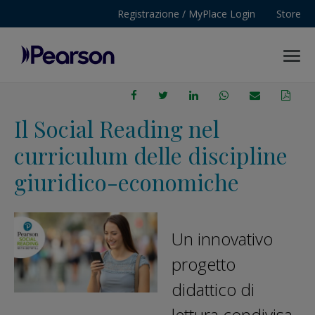
Registrazione / MyPlace Login
Store
MENU
Pearson
Il Social Reading nel
curriculum delle discipline
giuridico-economiche
Un innovativo
progetto
didattico di
lettura condivisa