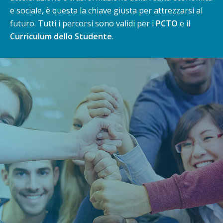
e sociale, è questa la chiave giusta per attrezzarsi al
futuro. Tutti i percorsi sono validi per i
PCTO
e il
Curriculum dello Studente
.