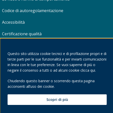
Codice di autoregolamentazione
Accessibilità
Certificazione qualità
Termini e Condizioni d'uso
Questo sito utilizza cookie tecnici e di profilazione propri e di
Risoluzione online delle controversie
terze parti per le sue funzionalità e per inviarti comunicazioni
in linea con le tue preferenze. Se vuoi saperne di più o
Policy editoriale per terze parti e partner commerciali
negare il consenso a tutti o ad alcuni cookie clicca qui.
Chiudendo questo banner o scorrendo questa pagina
acconsenti all’uso dei cookie.
Pearson Italia © 2020, tutti i diritti riservati. P.I. 07415430011
Scopri di più
Dati societari
Privacy
Cookie policy