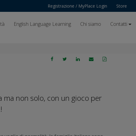
Registrazione / MyPlace Login
Store
ità
English Language Learning
Chi siamo
Contatti
la ma non solo, con un gioco per
!