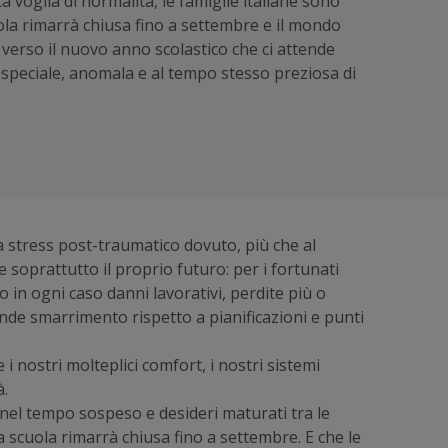
 voglia di normalità, le famiglie italiane sono
uola rimarrà chiusa fino a settembre e il mondo
 verso il nuovo anno scolastico che ci attende
 speciale, anomala e al tempo stesso preziosa di
da stress post-traumatico dovuto, più che al
e soprattutto il proprio futuro: per i fortunati
 in ogni caso danni lavorativi, perdite più o
nde smarrimento rispetto a pianificazioni e punti
 i nostri molteplici comfort, i nostri sistemi
à.
nel tempo sospeso e desideri maturati tra le
a scuola rimarrà chiusa fino a settembre. E che le