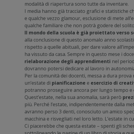
modalità di riapertura sono tutte da inventare.
I media hanno già tracciato grafici e statistiche 
e qualche vezzo glamour, esclusione di mete all’e
qualche familiare che non potrà godere del solito 
Il mondo della scuola è già proiettato verso
alla conclusione di questo anomalo anno scolasti
rispetto a quelle abituali, per dare valore all’im
ha vissuto da casa. Sempre in questo mese i doce
rielaborazione degli apprendimenti
nel period
dovranno potersi dedicare al lavoro in autonomi
Per la comunità dei docenti, messa a dura prova 
un’estate di
pianificazione
e
esercizio di creati
potranno proseguire ancora per lungo tempo e c
Quest’estate, nella sua anomalia, sarà però
prez
più. Perché l’estate, indipendentemente dalla meta 
avranno perso 3 denti, conosciuto un amico speci
macchina e risvegliati nel loro letto. L’estate in c
Ci piacerebbe che questa estate – spenti gli scherm
sottolineando le pagine di un libro di storia e qu