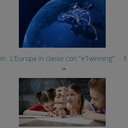
in
L’Europa in classe con "eTwinning"
I