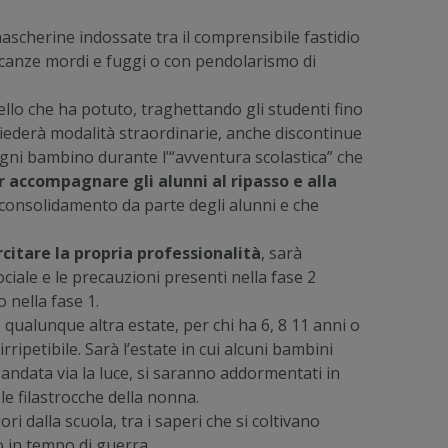
mascherine indossate tra il comprensibile fastidio
vacanze mordi e fuggi o con pendolarismo di
ello che ha potuto, traghettando gli studenti fino
hiederà modalità straordinarie, anche discontinue
 ogni bambino durante l’“avventura scolastica” che
 accompagnare gli alunni al ripasso e alla
 consolidamento da parte degli alunni e che
citare la propria professionalità
, sarà
ciale e le precauzioni presenti nella fase 2
nella fase 1.
 qualunque altra estate, per chi ha 6, 8 11 anni o
rripetibile. Sarà l’estate in cui alcuni bambini
ndata via la luce, si saranno addormentati in
 le filastrocche della nonna.
ri dalla scuola, tra i saperi che si coltivano
o in tempo di guerra.