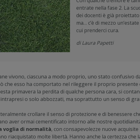
Con qualche tremore e tanta
entrate nella fase 2. La sc
dei docenti è già proiettato
ma… c’è di mezzo un’estate
cui prenderci cura.
di Laura Papetti
taliane vivono, ciascuna a modo proprio, uno stato confusivo 
 ciò che esso ha comportato nel rileggere il proprio presente 
sta primavera la perdita di qualche persona cara, si contano
 intrapresi o solo abbozzati, ma soprattutto un senso di gra
etteralmente crollare il senso di protezione e di benessere che
vano aver ormai cementificato intorno alle nostre quotidianit
 voglia di normalità
, con consapevolezze nuove acquisite 
nno riacquistato molte libertà. Hanno anche la certezza che l