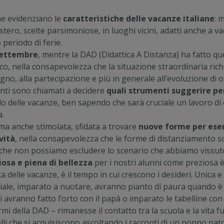
che evidenziano le
caratteristiche delle vacanze italiane
: 
stero, scelte parsimoniose, in luoghi vicini, adatti anche a 
periodo di ferie.
 settembre
, mentre la DAD (Didattica A Distanza) ha fatto qu
co, nella consapevolezza che la situazione straordinaria ric
pegno, alla partecipazione e più in generale all’evoluzione di
nti sono chiamati a decidere
quali strumenti suggerire per
o delle vacanze, ben sapendo che sarà cruciale un lavoro di
a.
ma anche stimolata, sfidata a trovare
nuove forme per eser
vità
, nella consapevolezza che le forme di distanziamento so
he non possiamo escludere lo scenario che abbiamo vissuto 
iosa e piena di bellezza
per i nostri alunni come preziosa è
delle vacanze, è il tempo in cui crescono i desideri. Unica e i
ale, imparato a nuotare, avranno pianto di paura quando è a
ui avranno fatto l’orto con il papà o imparato le tabelline con
i della DAD – rimanesse il contatto tra la scuola e la vita fuo
elli che si acquisiscono ascoltando i racconti di un nonno nat